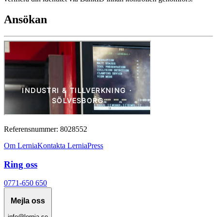
Ansökan
Referensnummer: 8028552
Om Lernia
Kontakta Lernia
Press
Ring oss
0771-650 650
Mejla oss
info@lernia.se