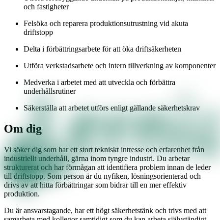
och fastigheter
Felsöka och reparera produktionsutrustning vid akuta
driftstopp
Delta i förbättringsarbete för att öka driftsäkerheten
Utföra verkstadsarbete och intern tillverkning av komponenter
Medverka i arbetet med att utveckla och förbättra
underhållsrutiner
Säkerställa att arbetet utförs enligt gällande säkerhetskrav
Om dig
Vi söker dig som har ett stort tekniskt intresse och erfarenhet från
industriellt underhåll, gärna inom tyngre industri. Du arbetar
strukturerat och har förmågan att identifiera problem innan de leder
till driftstopp. Som person är du nyfiken, lösningsorienterad och
drivs av att hitta förbättringar som bidrar till en mer effektiv
produktion.
Du är ansvarstagande, har ett högt säkerhetstänk och trivs med att
samarbeta med kollegor samtidigt som du kan arbeta självständigt