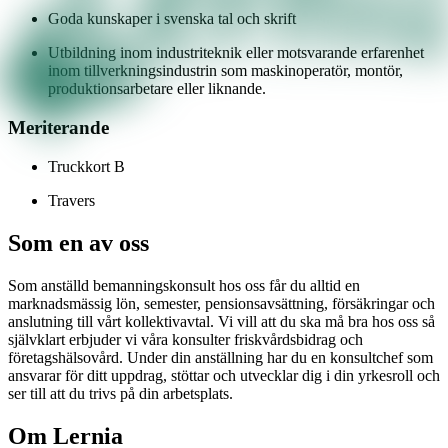
Goda kunskaper i svenska tal och skrift
Utbildning inom industriteknik eller motsvarande erfarenhet
inom tillverkningsindustrin som maskinoperatör, montör,
produktionsarbetare eller liknande.
Meriterande
Truckkort B
Travers
Som en av oss
Som anställd bemanningskonsult hos oss får du alltid en
marknadsmässig lön, semester, pensionsavsättning, försäkringar och
anslutning till vårt kollektivavtal. Vi vill att du ska må bra hos oss så
självklart erbjuder vi våra konsulter friskvårdsbidrag och
företagshälsovård. Under din anställning har du en konsultchef som
ansvarar för ditt uppdrag, stöttar och utvecklar dig i din yrkesroll och
ser till att du trivs på din arbetsplats.
Om Lernia