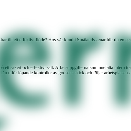
idrar till ett effektivt flöde? Hos vår kund i Smålandsstenar blir du en c
tt säkert och effektivt sätt. Arbetsuppgifterna kan innefatta intern tr
. Du utför löpande kontroller av godsens skick och följer arbetsplatsens 