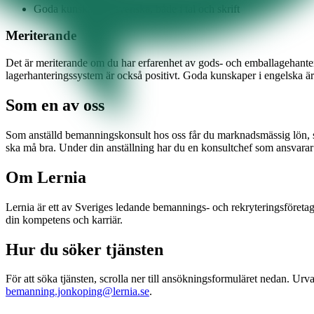
Goda kunskaper i svenska, både i tal och skrift
Meriterande
Det är meriterande om du har erfarenhet av gods- och emballagehanteri
lagerhanteringssystem är också positivt. Goda kunskaper i engelska är
Som en av oss
Som anställd bemanningskonsult hos oss får du marknadsmässig lön, seme
ska må bra. Under din anställning har du en konsultchef som ansvarar f
Om Lernia
Lernia är ett av Sveriges ledande bemannings- och rekryteringsföretag
din kompetens och karriär.
Hur du söker tjänsten
För att söka tjänsten, scrolla ner till ansökningsformuläret nedan. Urv
bemanning.jonkoping@lernia.se
.