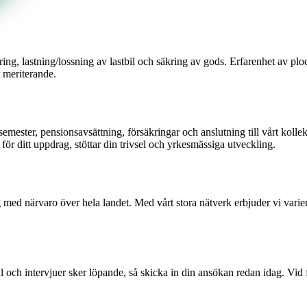
ng, lastning/lossning av lastbil och säkring av gods. Erfarenhet av plo
 meriterande.
ster, pensionsavsättning, försäkringar och anslutning till vårt kollekt
ör ditt uppdrag, stöttar din trivsel och yrkesmässiga utveckling.
 med närvaro över hela landet. Med vårt stora nätverk erbjuder vi varier
al och intervjuer sker löpande, så skicka in din ansökan redan idag. Vid