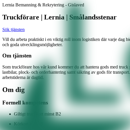
Lernia Bemanning & Rekrytering - Gislaved
Truckförare | Lernia | Smålandsstenar
Sök tjänsten
Vill du arbeta praktiskt i en viktig roll inom logistiken där varje dag b
och goda utvecklingsmöjligheter.
Om tjänsten
Som truckförare hos vår kund kommer du att hantera gods med truck på e
lastbilar, plock- och orderhantering samt säkring av gods för transport
arbetstiderna är dagtid.
Om dig
Formell kompetens
Giltigt truckkort minst B2
Körkort klass B