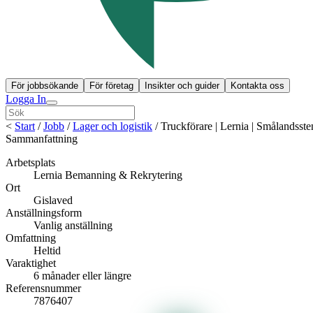
För jobbsökande
För företag
Insikter och guider
Kontakta oss
Logga In
<
Start
/
Jobb
/
Lager och logistik
/
Truckförare | Lernia | Smålandss
Sammanfattning
Arbetsplats
Lernia Bemanning & Rekrytering
Ort
Gislaved
Anställningsform
Vanlig anställning
Omfattning
Heltid
Varaktighet
6 månader eller längre
Referensnummer
7876407