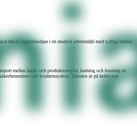
entral del av logistikkedjan i en modern arbetsmiljö med tydliga rutiner
ansport mellan lager- och produktionsytor, lastning och lossning av
säkerhetsrutiner och kvalitetssystem. Tjänsten är på heltid och