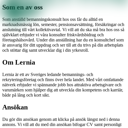
Som en av oss
Som anställd bemanningskonsult hos oss får du alltid en
marknadsmässig lön, semester, pensionsavsättning, försäkringar och
anslutning till vårt kollektivavtal. Vi vill att du ska må bra hos oss så
självklart erbjuder vi våra konsulter friskvårdsbidrag och
företagshälsovård. Under din anställning har du en konsultchef som
är ansvarig för ditt uppdrag och ser till att du trivs på din arbetsplats
och stöttar dig samt utvecklar dig i din yrkesroll.
Om Lernia
Lernia är ett av Sveriges ledande bemannings- och
rekryteringsföretag och finns över hela landet. Med vårt omfattande
nätverk erbjuder vi spännande jobb hos attraktiva arbetsgivare och
varumärken som hjälper dig att utveckla din kompetens och karriär,
både på lång och kort sikt.
Ansökan
Du gör din ansökan genom att klicka på ansök längst ned i denna
annons. Vi vill att du med din ansökan bifogar CV samt personligt