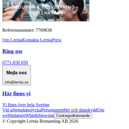
Referensnummer: 7769838
Om Lernia
Kontakta Lernia
Press
Ring oss
0771-650 650
Mejla oss
info@lernia.se
Här finns vi
Vi finns över hela Sverige
Vid arbetsplatsolycka
Personuppgifter och dataskydd
Om
webbplatsen
Whistleblowing
Cookiegodkännande
© Copyright Lernia Bemanning AB
2026