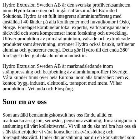
Hydro Extrusion Sweden AB är den svenska profilverksamheten
inom Hydrokoncernen och ingår i affärsområdet Extruded
Solutions. Hydro är ett fullt integrerat aluminiumföretag med
anställda i 40 länder på alla kontinenter med huvudkontor i Oslo,
Norge. Företaget kombinerar lokal expertis, världsomspännande
räckvidd och stora kompetenser inom forskning och utveckling.
Utöver produktion av primäraluminium, valsade och extruderade
produkter samt återvinning, utvinner Hydro också bauxit, raffinerar
alumina och genererar energi. Detta gör Hydro till det enda 360°
företaget i den globala aluminiumindustrin.
Hydro Extrusion Sweden AB är marknadsledande inom
strängpressning och bearbetning av aluminiumprofiler i Sverige.
Våra kunder finns över hela Europa inom alla branscher: hem &
kontor, bygg, industri, elektronik, transport med mera. Vi har
produktion i Vetlanda och Finspång.
Som en av oss
Som anställd bemanningskonsult hos oss får du alltid en
marknadsmässig lön, semester, pensionsavsättning, försäkringar och
anslutning till vårt kollektivavtal. Vi vill att du ska må bra hos oss så
självklart erbjuder vi våra konsulter friskvårdsbidrag och
företagshälsovård. Under din anställning har du en konsultchef som