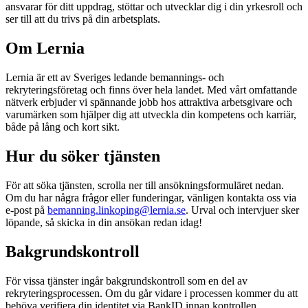
ansvarar för ditt uppdrag, stöttar och utvecklar dig i din yrkesroll och
ser till att du trivs på din arbetsplats.
Om Lernia
Lernia är ett av Sveriges ledande bemannings- och
rekryteringsföretag och finns över hela landet. Med vårt omfattande
nätverk erbjuder vi spännande jobb hos attraktiva arbetsgivare och
varumärken som hjälper dig att utveckla din kompetens och karriär,
både på lång och kort sikt.
Hur du söker tjänsten
För att söka tjänsten, scrolla ner till ansökningsformuläret nedan.
Om du har några frågor eller funderingar, vänligen kontakta oss via
e-post på
bemanning.linkoping@lernia.se
. Urval och intervjuer sker
löpande, så skicka in din ansökan redan idag!
Bakgrundskontroll
För vissa tjänster ingår bakgrundskontroll som en del av
rekryteringsprocessen. Om du går vidare i processen kommer du att
behöva verifiera din identitet via BankID innan kontrollen