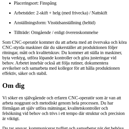
Placeringsort: Finspång
Arbetstider: 2-skift + helg (med frivecka) / Nattskift
Anställningsform: Visstidsanställning (heltid)
Tillträde: Omgående / enligt överenskommelse
Som CNC-operatör kommer du att arbeta med att övervaka och köra
CNC‑styrda maskiner där du säkerställer att produktionen följer
ritningar, mått och kvalitetskrav. Du kommer att ställa in maskiner,
byta verktyg, utföra löpande kontroller och göra justeringar vid
behov. Arbetet innebär också att följa rutiner, dokumentera
avvikelser och samarbeta med kollegor för att hålla produktionen
effektiv, säker och stabil.
Om dig
Vi söker en självgående och erfaren CNC-operatör som är van att
arbeta noggrant och metodiskt genom hela processen. Du har
förmågan att själv utföra mätningar, kvalitetskontroller och
felsökning vid behov och trivs i ett tempo där struktur och precision
är viktigt.
Du tar ansvar, kommunicerar tydligt och samarbetar när det behövs.