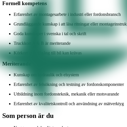
Formell kompetens
Erfarenhet av montagesarbete i industri eller fordonsbransch
Grundläggande kunskap i att läsa ritningar eller montageinstruk
Goda kunskaper i svenska i tal och skrift
Truckkort A & B är meriterande
Körkort och tillgång till bil kan krävas
Meriterande
Kunskap om hydraulik och elsystem
Erfarenhet av felsökning och testning av fordonskomponenter
Utbildning inom fordonsteknik, mekanik eller motsvarande
Erfarenhet av kvalitetskontroll och användning av mätverktyg
Som person är du