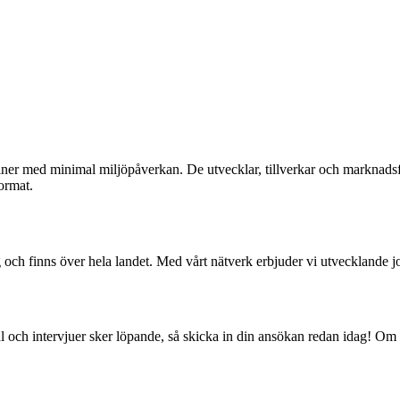
ner med minimal miljöpåverkan. De utvecklar, tillverkar och marknadsf
ormat.
och finns över hela landet. Med vårt nätverk erbjuder vi utvecklande job
val och intervjuer sker löpande, så skicka in din ansökan redan idag! O