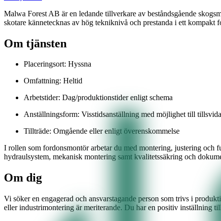
Malwa Forest AB är en ledande tillverkare av beståndsgående skogsma
skotare kännetecknas av hög tekniknivå och prestanda i ett kompakt f
Om tjänsten
Placeringsort: Hyssna
Omfattning: Heltid
Arbetstider: Dag/produktionstider enligt schema
Anställningsform: Visstidsanställning med möjlighet till tillsvi
Tillträde: Omgående eller enligt överenskommelse
I rollen som fordonsmontör arbetar du med montering, justering och fu
hydraulsystem, mekanisk montering samt kvalitetssäkring och dokumentati
Om dig
Vi söker en engagerad och ansvarstagande person som trivs i produktion
eller industrimontering är meriterande. Du har en positiv inställning ti