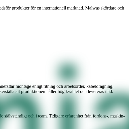
adsför produkter för en internationell marknad. Malwas skördare och
nefattar montage enligt ritning och arbetsorder, kabeldragning,
ställa att produktionen håller hög kvalitet och levereras i tid.
e självständigt och i team. Tidigare erfarenhet från fordons-, maskin-