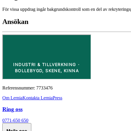
För vissa uppdrag ingår bakgrundskontroll som en del av rekryterings
Ansökan
Referensnummer: 7733476
Om Lernia
Kontakta Lernia
Press
Ring oss
0771-650 650