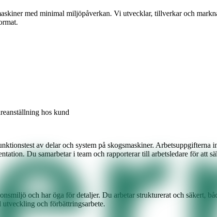
skiner med minimal miljöpåverkan. Vi utvecklar, tillverkar och markn
ormat.
dareanställning hos kund
nktionstest av delar och system på skogsmaskiner. Arbetsuppgifterna in
on. Du samarbetar i team och rapporterar till arbetsledare för att säker
smiljö och har öga för detaljer. Du arbetar strukturerat och säkert, båd
ll utveckling och förbättringsarbete.