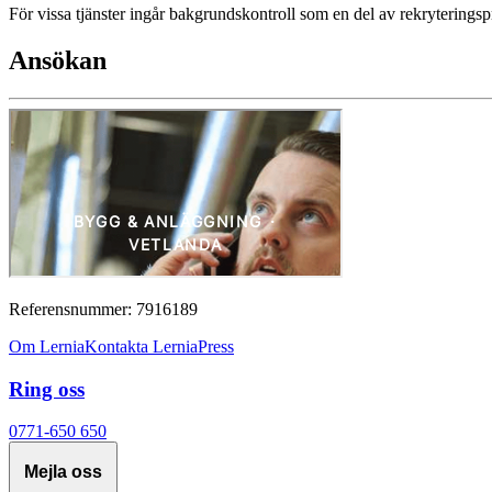
För vissa tjänster ingår bakgrundskontroll som en del av rekryterings
Ansökan
Referensnummer: 7916189
Om Lernia
Kontakta Lernia
Press
Ring oss
0771-650 650
Mejla oss