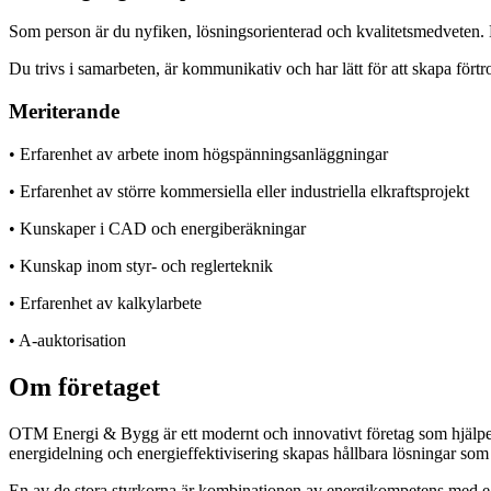
Som person är du nyfiken, lösningsorienterad och kvalitetsmedveten. D
Du trivs i samarbeten, är kommunikativ och har lätt för att skapa för
Meriterande
• Erfarenhet av arbete inom högspänningsanläggningar
• Erfarenhet av större kommersiella eller industriella elkraftsprojekt
• Kunskaper i CAD och energiberäkningar
• Kunskap inom styr- och reglerteknik
• Erfarenhet av kalkylarbete
• A-auktorisation
Om företaget
OTM Energi & Bygg är ett modernt och innovativt företag som hjälper 
energidelning och energieffektivisering skapas hållbara lösningar som
En av de stora styrkorna är kombinationen av energikompetens med eg