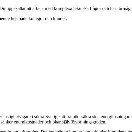
u uppskattar att arbeta med komplexa tekniska frågor och har förmågan a
troende hos både kollegor och kunder.
fastighetsägare i södra Sverige att framtidssäkra sina energilösningar
 sänker energikostnader och ökar självförsörjningsgraden.
en byggverksamhet. Det innebär att kunder kan erbjudas kompletta helh