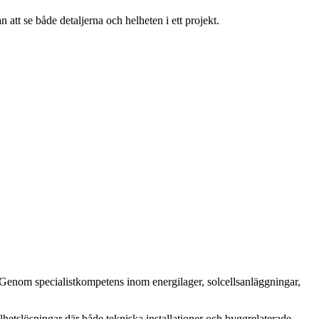
tt se både detaljerna och helheten i ett projekt.
. Genom specialistkompetens inom energilager, solcellsanläggningar,
etslösningar där både tekniska installationer och byggrelaterade