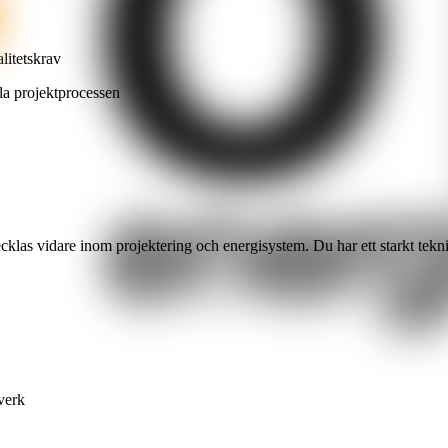
alitetskrav
la projektprocessen
las vidare inom projektering och energisystem. Du har ett starkt tekni
lverk