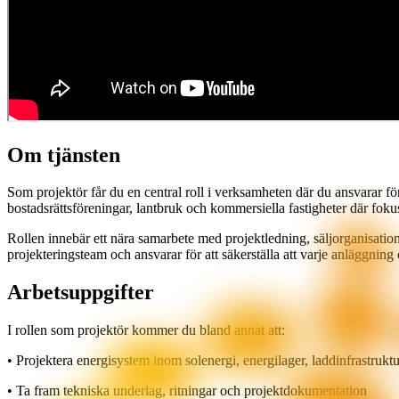
Om tjänsten
Som projektör får du en central roll i verksamheten där du ansvarar fö
bostadsrättsföreningar, lantbruk och kommersiella fastigheter där foku
Rollen innebär ett nära samarbete med projektledning, säljorganisation
projekteringsteam och ansvarar för att säkerställa att varje anläggning
Arbetsuppgifter
I rollen som projektör kommer du bland annat att:
• Projektera energisystem inom solenergi, energilager, laddinfrastrukt
• Ta fram tekniska underlag, ritningar och projektdokumentation