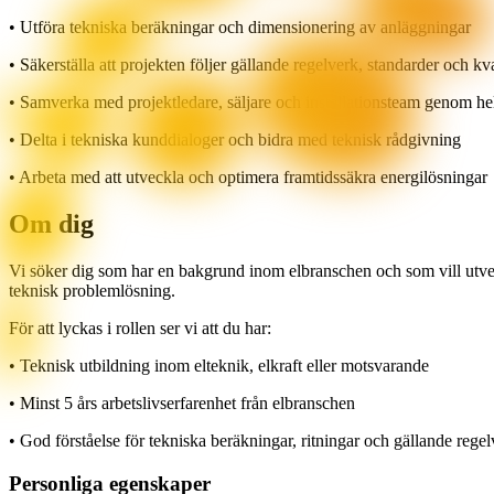
• Utföra tekniska beräkningar och dimensionering av anläggningar
• Säkerställa att projekten följer gällande regelverk, standarder och kv
• Samverka med projektledare, säljare och installationsteam genom he
• Delta i tekniska kunddialoger och bidra med teknisk rådgivning
• Arbeta med att utveckla och optimera framtidssäkra energilösningar
Om dig
Vi söker dig som har en bakgrund inom elbranschen och som vill utveck
teknisk problemlösning.
För att lyckas i rollen ser vi att du har:
• Teknisk utbildning inom elteknik, elkraft eller motsvarande
• Minst 5 års arbetslivserfarenhet från elbranschen
• God förståelse för tekniska beräkningar, ritningar och gällande rege
Personliga egenskaper