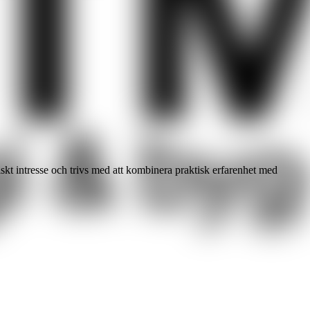
skt intresse och trivs med att kombinera praktisk erfarenhet med