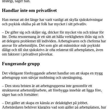
strategi, säger han.
Handlar inte om privatlivet
Han menar att det länge har varit vanligt att skylla sjukskrivningar
och psykisk ohälsa på att folk har mycket i sitt privatliv.
– De gifter sig och skiljer sig, dricker för mycket vin och tränar för
lite. Detta resonemang är ett sätt att hålla verkligheten ifrån sig och
att delegera problemet till individen. Arbetsgivaren och cheferna har
ansvar för arbetsmiljön. Det som gör att människor mår psykiskt
dåligt och till slut sjukskrivs är ofta relaterat till arbetsplatsen, även
om faktorer i privatlivet påverkar.
Fungerande grupp
Det viktigaste förebyggande arbetet handlar om att skapa en trygg
arbetsgrupp som stävjar mobbning och utestängning.
– Den stora bristen är att arbetsgrupperna inte genomför ett
strukturerat arbetsmiljöarbete, att förebygga innebär att ligga före,
säger han och fortsätter:
– Det gäller att skapa en känsla av delaktighet på jobbet.
Arbetsledaren behöver klargöra vad som gäller på arbetsplatsen, hur