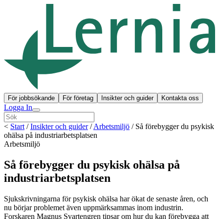
För jobbsökande
För företag
Insikter och guider
Kontakta oss
Logga In
<
Start
/
Insikter och guider
/
Arbetsmiljö
/
Så förebygger du psykisk
ohälsa på industriarbetsplatsen
Arbetsmiljö
Så förebygger du psykisk ohälsa på
industriarbetsplatsen
Sjukskrivningarna för psykisk ohälsa har ökat de senaste åren, och
nu börjar problemet även uppmärksammas inom industrin.
Forskaren Magnus Svartengren tipsar om hur du kan förebygga att