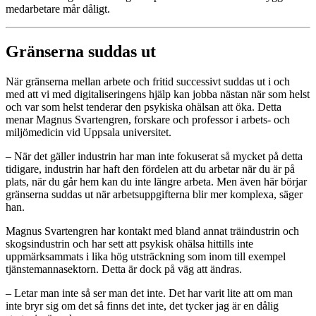
medarbetare mår dåligt.
Gränserna suddas ut
När gränserna mellan arbete och fritid successivt suddas ut i och
med att vi med digitaliseringens hjälp kan jobba nästan när som helst
och var som helst tenderar den psykiska ohälsan att öka. Detta
menar Magnus Svartengren, forskare och professor i arbets- och
miljömedicin vid Uppsala universitet.
– När det gäller industrin har man inte fokuserat så mycket på detta
tidigare, industrin har haft den fördelen att du arbetar när du är på
plats, när du går hem kan du inte längre arbeta. Men även här börjar
gränserna suddas ut när arbetsuppgifterna blir mer komplexa, säger
han.
Magnus Svartengren har kontakt med bland annat träindustrin och
skogsindustrin och har sett att psykisk ohälsa hittills inte
uppmärksammats i lika hög utsträckning som inom till exempel
tjänstemannasektorn. Detta är dock på väg att ändras.
– Letar man inte så ser man det inte. Det har varit lite att om man
inte bryr sig om det så finns det inte, det tycker jag är en dålig