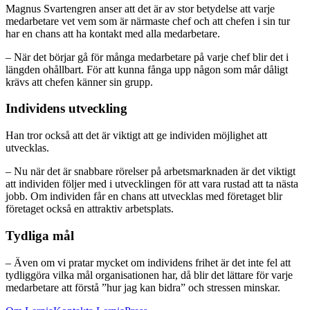
Magnus Svartengren anser att det är av stor betydelse att varje
medarbetare vet vem som är närmaste chef och att chefen i sin tur
har en chans att ha kontakt med alla medarbetare.
– När det börjar gå för många medarbetare på varje chef blir det i
längden ohållbart. För att kunna fånga upp någon som mår dåligt
krävs att chefen känner sin grupp.
Individens utveckling
Han tror också att det är viktigt att ge individen möjlighet att
utvecklas.
– Nu när det är snabbare rörelser på arbetsmarknaden är det viktigt
att individen följer med i utvecklingen för att vara rustad att ta nästa
jobb. Om individen får en chans att utvecklas med företaget blir
företaget också en attraktiv arbetsplats.
Tydliga mål
– Även om vi pratar mycket om individens frihet är det inte fel att
tydliggöra vilka mål organisationen har, då blir det lättare för varje
medarbetare att förstå ”hur jag kan bidra” och stressen minskar.