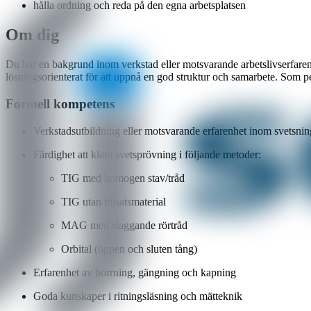
hålla ordning och reda på den egna arbetsplatsen
Om dig
Du har en bakgrund inom verkstad eller motsvarande arbetslivserfarenhet
lösningsorienterat för att uppnå en god struktur och samarbete. Som pe
Formell kompetens
Verkstadsutbildning eller motsvarande erfarenhet inom svetsnin
Färdighet att klara svetsprövning i följande metoder:
TIG med homogen stav/tråd
TIG utan tillsatsmaterial
MAG med slaggande rörtråd
Orbital (öppen och sluten tång)
Erfarenhet av borrning, gängning och kapning
Goda kunskaper i ritningsläsning och mätteknik