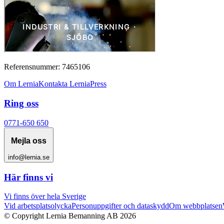
Referensnummer: 7465106
Om Lernia
Kontakta Lernia
Press
Ring oss
0771-650 650
Mejla oss
info@lernia.se
Här finns vi
Vi finns över hela Sverige
Vid arbetsplatsolycka
Personuppgifter och dataskydd
Om webbplatsen
© Copyright Lernia Bemanning AB
2026