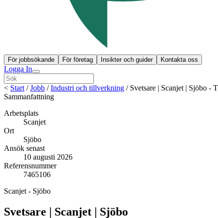
För jobbsökande
För företag
Insikter och guider
Kontakta oss
Logga In
<
Start
/
Jobb
/
Industri och tillverkning
/
Svetsare | Scanjet | Sjöbo 
Sammanfattning
Arbetsplats
Scanjet
Ort
Sjöbo
Ansök senast
10 augusti 2026
Referensnummer
7465106
Scanjet - Sjöbo
Svetsare | Scanjet | Sjöbo