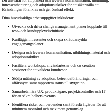
Du ansvarar för att planera och leverera kommunikation, utbildning,
intressenthantering och adoptionstaktiker för att säkerställa att
förändringen förankras och ger önskad effekt.
Dina huvudsakliga arbetsuppgifter inkluderar:
Utveckla och driva change management-planer kopplade till
resa- och kundupplevelseinitiativ
Kartlägga intressenter och skapa skräddarsydda
engagemangsplaner
Designa och leverera kommunikation, utbildningsmaterial och
adoptionstaktiker
Facilitera workshops, användartester och co-creation-
sessioner för att validera kundresor
Stödja mätning av adoption, beteendeförändringar och
affärsnytta samt rapportera status till styrgrupp
Samarbeta nära UX, produktägare, projektcontroller och IT
för att säkra helhetsleverans
Identifiera risker och beroenden samt föreslå åtgärder för att
minimera motstånd och maximera genomslag